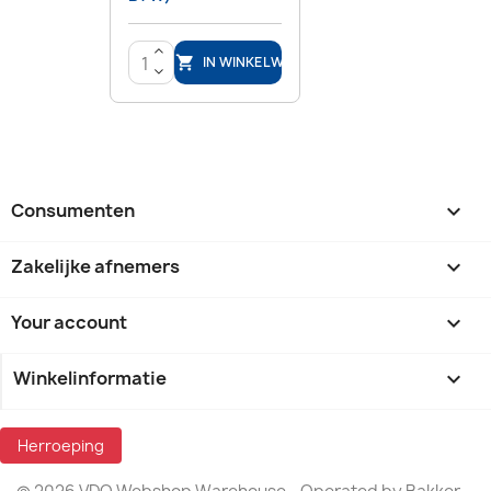
>
IN WINKELWAGEN

<
Consumenten

Zakelijke afnemers

Your account

Winkelinformatie
keyboard_arrow_down
Herroeping