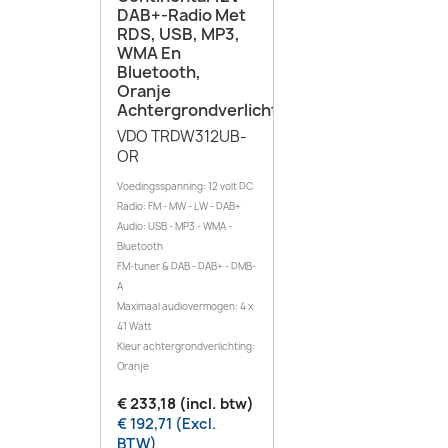
DAB+-Radio Met
RDS, USB, MP3,
WMA En
Bluetooth,
Oranje
Achtergrondverlichting
VDO TRDW312UB-
OR
Voedingsspanning: 12 volt DC
Radio: FM - MW - LW - DAB+
Audio: USB - MP3 - WMA -
Bluetooth
FM-tuner & DAB - DAB+ - DMB-
A
Maximaal audiovermogen: 4 x
41 Watt
Kleur achtergrondverlichting:
Oranje
€ 233,18 (incl. btw)
€ 192,71 (Excl.
BTW)