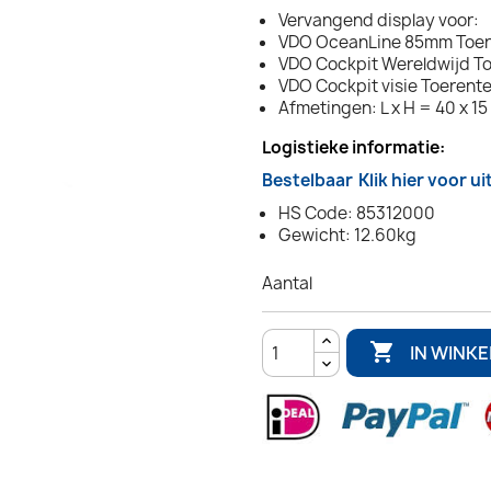
Vervangend display voor:
VDO OceanLine 85mm Toere
VDO Cockpit Wereldwijd To
VDO Cockpit visie Toerente
Afmetingen: L x H = 40 x 1
Logistieke informatie:
Bestelbaar
Klik hier voor u
HS Code: 85312000
Gewicht: 12.60kg
Aantal

IN WINK