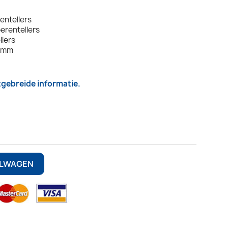
ntellers
erentellers
llers
5 mm
itgebreide informatie.
ELWAGEN