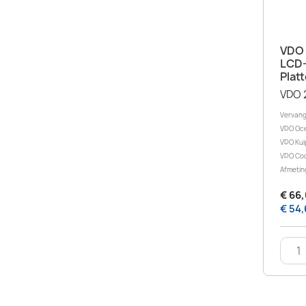
VDO 
LCD-
Plat
VDO 
Vervang
VDO Oce
VDO Kuip
VDO Cock
Afmeting
€ 66,
€ 54,