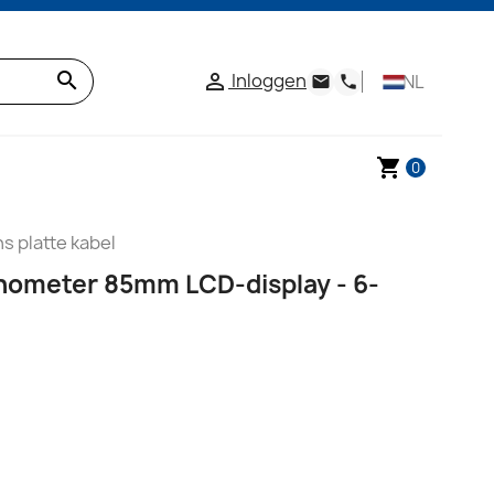
search
Inloggen

NL
email
phone
shopping_cart
0
 platte kabel
hometer 85mm LCD-display - 6-