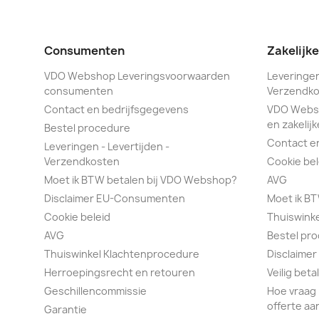
Consumenten
Zakelijk
VDO Webshop Leveringsvoorwaarden
Leveringen
consumenten
Verzendko
Contact en bedrijfsgegevens
VDO Webs
en zakelijk
Bestel procedure
Contact e
Leveringen - Levertijden -
Verzendkosten
Cookie bel
Moet ik BTW betalen bij VDO Webshop?
AVG
Disclaimer EU-Consumenten
Moet ik B
Cookie beleid
Thuiswink
AVG
Bestel pr
Thuiswinkel Klachtenprocedure
Disclaimer
Herroepingsrecht en retouren
Veilig bet
Geschillencommissie
Hoe vraag 
offerte aa
Garantie