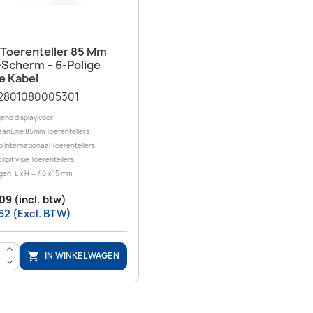
Snel bekijken

Toerenteller 85 Mm
Scherm – 6-Polige
te Kabel
2801080005301
end display voor:
anLine 85mm Toerentellers
 Internationaal Toerentellers
pit visie Toerentellers
en: L x H = 40 x 15 mm
09 (incl. btw)
62 (Excl. BTW)
>
IN WINKELWAGEN

<