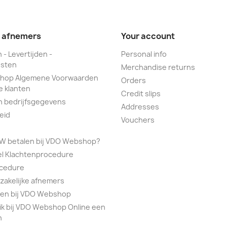
e afnemers
Your account
 - Levertijden -
Personal info
sten
Merchandise returns
hop Algemene Voorwaarden
Orders
e klanten
Credit slips
n bedrijfsgegevens
Addresses
eid
Vouchers
TW betalen bij VDO Webshop?
el Klachtenprocedure
ocedure
 zakelijke afnemers
alen bij VDO Webshop
ik bij VDO Webshop Online een
n