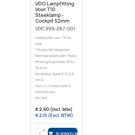
VDO Lampfitting
Voor T10
Steeklamp -
Cockpit 52mm
VDO 999-067-001
Lamphouder voor: T10 Pin
lamp
T10 lamp niet inbegrepen
Materiaal lamphouder: Plastic
Afmetingen gloeilamp: Ø 10 x
26,8 mm
Aansluiting: Spade 6,3 x 0,8
mm 2x
Voor o.a. Cockpit Vision &
Internationaal
600-840
€ 2,60 (incl. btw)
€ 2,15 (Excl. BTW)
>
IN WINKELWAGEN
