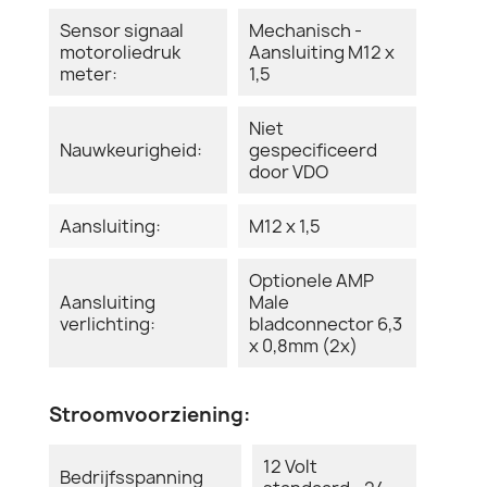
Sensor signaal
Mechanisch -
motoroliedruk
Aansluiting M12 x
meter:
1,5
Niet
Nauwkeurigheid:
gespecificeerd
door VDO
Aansluiting:
M12 x 1,5
Optionele AMP
Aansluiting
Male
verlichting:
bladconnector 6,3
x 0,8mm (2x)
Stroomvoorziening:
12 Volt
Bedrijfsspanning