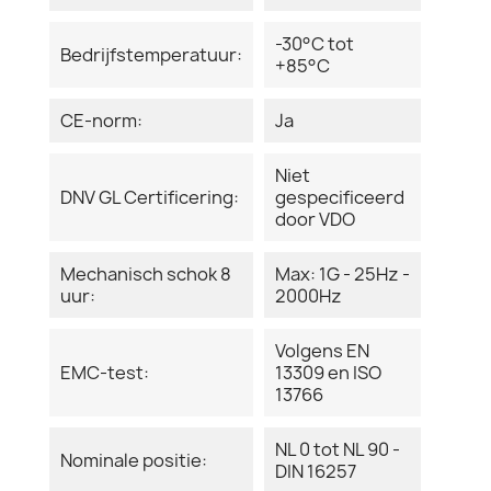
-30°C tot
Bedrijfstemperatuur:
+85°C
CE-norm:
Ja
Niet
DNV GL Certificering:
gespecificeerd
door VDO
Mechanisch schok 8
Max: 1G - 25Hz -
uur:
2000Hz
Volgens EN
EMC-test:
13309 en ISO
13766
NL 0 tot NL 90 -
Nominale positie:
DIN 16257