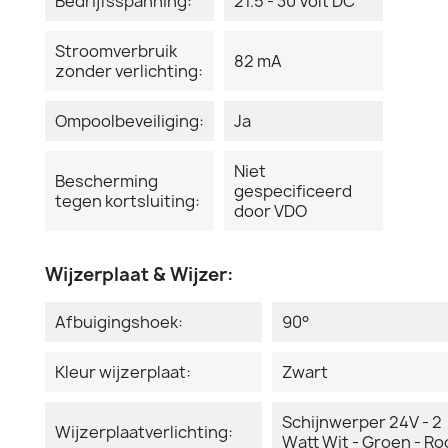
Bedrijfsspanning:
21.5 - 30 Volt DC
Stroomverbruik
82 mA
zonder verlichting:
Ompoolbeveiliging:
Ja
Niet
Bescherming
gespecificeerd
tegen kortsluiting:
door VDO
Wijzerplaat & Wijzer:
Afbuigingshoek:
90°
Kleur wijzerplaat:
Zwart
Schijnwerper 24V - 2
Wijzerplaatverlichting:
Watt Wit - Groen - R