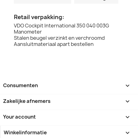
Retail verpakking:
VDO Cockpit International 350 040 003G
Manometer
Stalen beugel verzinkt en verchroomd
Aansluitmateriaal apart bestellen
Consumenten

Zakelijke afnemers

Your account

Winkelinformatie
keyboard_arrow_down