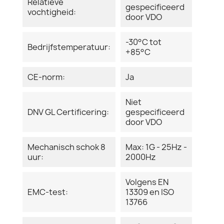
Relatieve
gespecificeerd
vochtigheid:
door VDO
-30°C tot
Bedrijfstemperatuur:
+85°C
CE-norm:
Ja
Niet
DNV GL Certificering:
gespecificeerd
door VDO
Mechanisch schok 8
Max: 1G - 25Hz -
uur:
2000Hz
Volgens EN
EMC-test:
13309 en ISO
13766