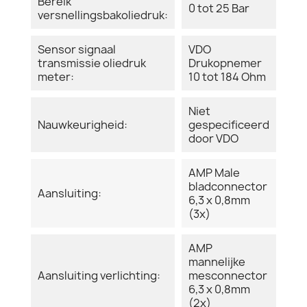
Bereik
0 tot 25 Bar
versnellingsbakoliedruk:
Sensor signaal
VDO
transmissie oliedruk
Drukopnemer
meter:
10 tot 184 Ohm
Niet
Nauwkeurigheid:
gespecificeerd
door VDO
AMP Male
bladconnector
Aansluiting:
6,3 x 0,8mm
(3x)
AMP
mannelijke
Aansluiting verlichting:
mesconnector
6,3 x 0,8mm
(2x)