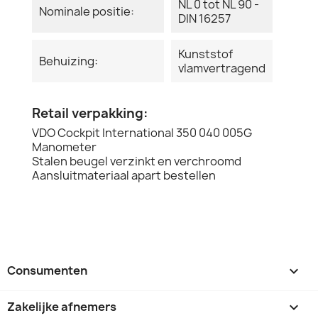
NL 0 tot NL 90 -
Nominale positie:
DIN 16257
Kunststof
Behuizing:
vlamvertragend
Retail verpakking:
VDO Cockpit International 350 040 005G
Manometer
Stalen beugel verzinkt en verchroomd
Aansluitmateriaal apart bestellen
Consumenten

Zakelijke afnemers
