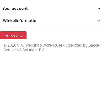
Your account

Winkelinformatie
keyboard_arrow_down
Herroeping
© 2026 VDO Webshop Warehouse - Operated by Bakker
Services & Solutions BV