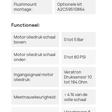
Flushmount
Optionele kit
montage:
A2C59510864
Functioneel:
Motor oliedruk schaal
0 tot 5 Bar
boven:
Motor oliedruk schaal
0 tot 80 PSI
onder:
Veratron
Ingangsignaal motor
Druksensor 10
oliedruk:
tot 184 Ohm
< 4 % van de
Meetnauwkeurigheid:
volle schaal
Hirschmann 8