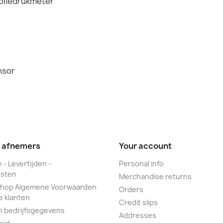
oliedrukmeter
nsor
e afnemers
Your account
 - Levertijden -
Personal info
sten
Merchandise returns
hop Algemene Voorwaarden
Orders
e klanten
Credit slips
n bedrijfsgegevens
Addresses