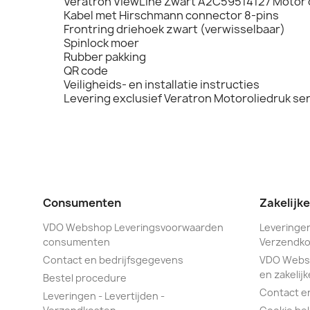
Veratron ViewLine Zwart A2C59514127 Motor 
Kabel met Hirschmann connector 8-pins
Frontring driehoek zwart (verwisselbaar)
Spinlock moer
Rubber pakking
QR code
Veiligheids- en installatie instructies
Levering exclusief Veratron Motoroliedruk se
Consumenten
Zakelijk
VDO Webshop Leveringsvoorwaarden
Leveringen
consumenten
Verzendko
Contact en bedrijfsgegevens
VDO Webs
en zakelijk
Bestel procedure
Contact e
Leveringen - Levertijden -