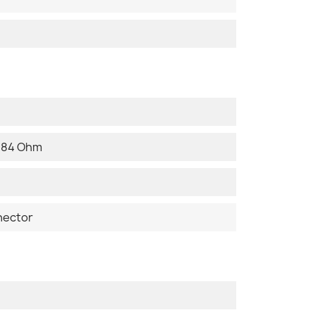
 184 Ohm
nector