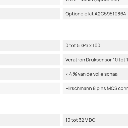
Optionele kit A2C59510864
0 tot 5 kPa x 100
Veratron Druksensor 10 tot
< 4 % van de volle schaal
Hirschmann 8 pins MQS con
10 tot 32 V DC