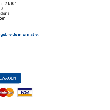
 - 2 1/16"
00
ondens
ter
itgebreide informatie.
ELWAGEN