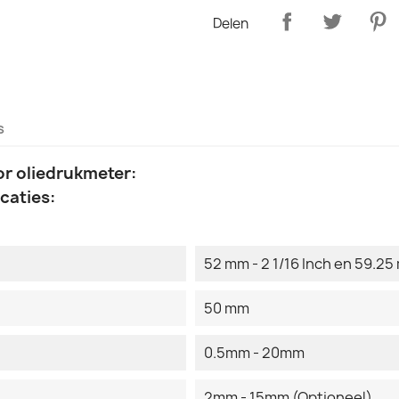
Delen
s
or oliedrukmeter:
caties:
52 mm - 2 1/16 Inch en 59.25 
50 mm
0.5mm - 20mm
2mm - 15mm (Optioneel)