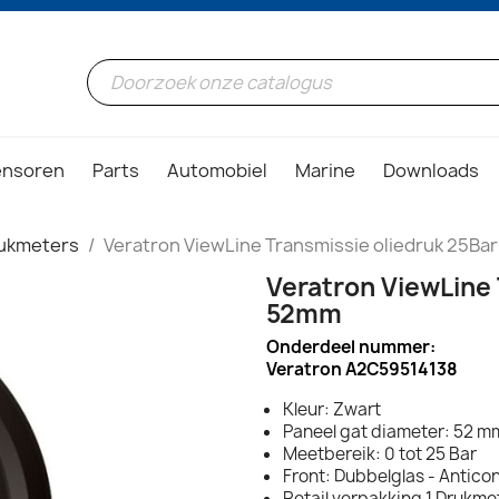
ensoren
Parts
Automobiel
Marine
Downloads
ukmeters
Veratron ViewLine Transmissie oliedruk 25Ba
Veratron ViewLine 
52mm
Onderdeel nummer:
Veratron A2C59514138
Kleur: Zwart
Paneel gat diameter: 52 mm
Meetbereik: 0 tot 25 Bar
Front: Dubbelglas - Antic
Retail verpakking 1 Drukme