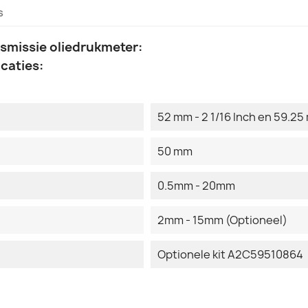
s
nsmissie oliedrukmeter:
caties:
52 mm - 2 1/16 Inch en 59.25 
50 mm
0.5mm - 20mm
2mm - 15mm (Optioneel)
Optionele kit A2C59510864