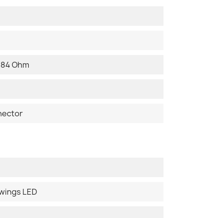
 184 Ohm
nector
uwings LED