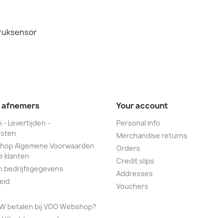
druksensor
e afnemers
Your account
 - Levertijden -
Personal info
sten
Merchandise returns
hop Algemene Voorwaarden
Orders
e klanten
Credit slips
n bedrijfsgegevens
Addresses
eid
Vouchers
TW betalen bij VDO Webshop?