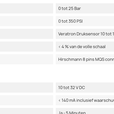
0 tot 25 Bar
0 tot 350 PSI
Veratron Druksensor 10 tot
< 4 % van de volle schaal
Hirschmann 8 pins MQS con
10 tot 32 V DC
< 140 mA inclusief waarsch
Ja - 5 Minuten