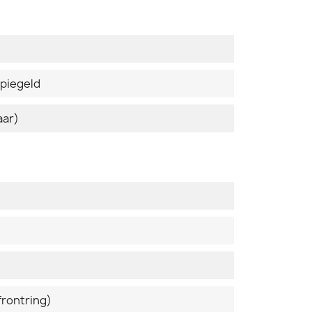
spiegeld
aar)
frontring)