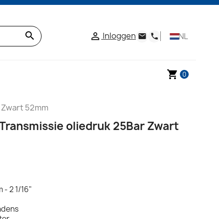
search
Inloggen

NL
email
phone
shopping_cart
0
r Zwart 52mm
Transmissie oliedruk 25Bar Zwart
 - 2 1/16"
ondens
ter