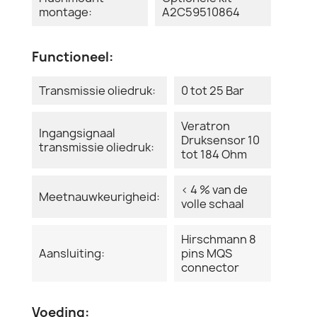
montage:
A2C59510864
Functioneel:
Transmissie oliedruk:
0 tot 25 Bar
Veratron
Ingangsignaal
Druksensor 10
transmissie oliedruk:
tot 184 Ohm
< 4 % van de
Meetnauwkeurigheid:
volle schaal
Hirschmann 8
Aansluiting:
pins MQS
connector
Voeding: