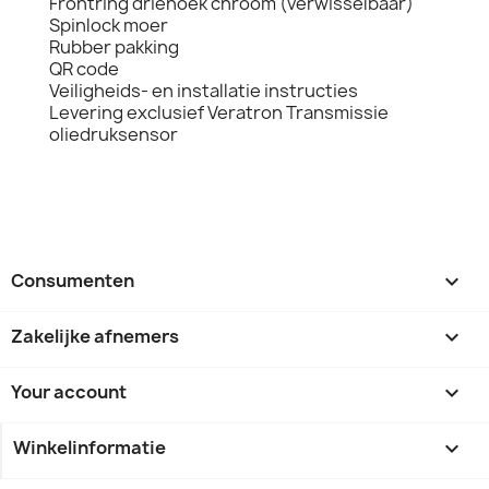
Frontring driehoek chroom (verwisselbaar)
Spinlock moer
Rubber pakking
QR code
Veiligheids- en installatie instructies
Levering exclusief Veratron Transmissie
oliedruksensor
Consumenten

Zakelijke afnemers

Your account

Winkelinformatie
keyboard_arrow_down