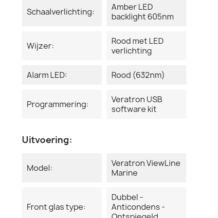
Amber LED
Schaalverlichting:
backlight 605nm
Rood met LED
Wijzer:
verlichting
Alarm LED:
Rood (632nm)
Veratron USB
Programmering:
software kit
Uitvoering:
Veratron ViewLine
Model:
Marine
Dubbel -
Front glas type:
Anticondens -
Ontspiegeld