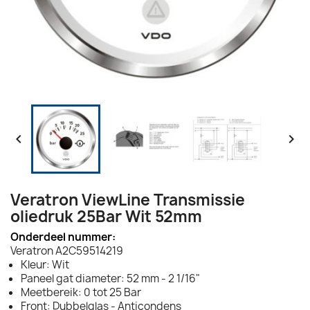


Veratron ViewLine Transmissie
oliedruk 25Bar Wit 52mm
Onderdeel nummer:
Veratron A2C59514219
Kleur: Wit
Paneel gat diameter: 52 mm - 2 1/16"
Meetbereik: 0 tot 25 Bar
Front: Dubbelglas - Anticondens