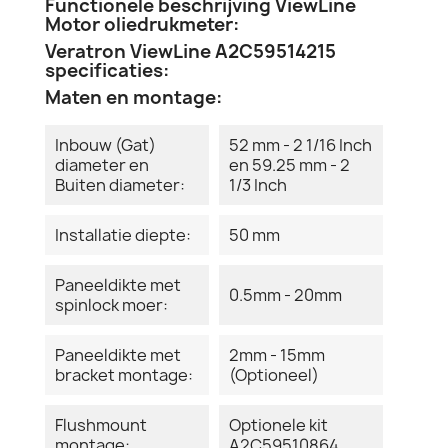
Functionele beschrijving ViewLine
Motor oliedrukmeter:
Veratron ViewLine A2C59514215
specificaties:
Maten en montage:
Inbouw (Gat)
52 mm - 2 1/16 Inch
diameter en
en 59.25 mm - 2
Buiten diameter:
1/3 Inch
Installatie diepte:
50 mm
Paneeldikte met
0.5mm - 20mm
spinlock moer:
Paneeldikte met
2mm - 15mm
bracket montage:
(Optioneel)
Flushmount
Optionele kit
montage:
A2C59510864