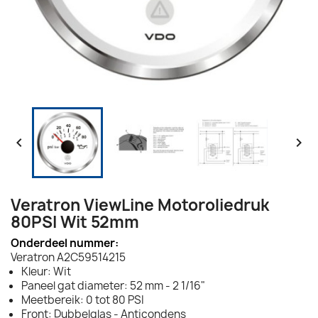


Veratron ViewLine Motoroliedruk
80PSI Wit 52mm
Onderdeel nummer:
Veratron A2C59514215
Kleur: Wit
Paneel gat diameter: 52 mm - 2 1/16"
Meetbereik: 0 tot 80 PSI
Front: Dubbelglas - Anticondens