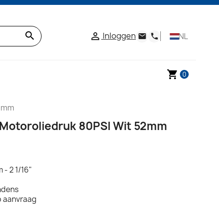
search
Inloggen

NL
email
phone
shopping_cart
0
52mm
 Motoroliedruk 80PSI Wit 52mm
 - 2 1/16"
ondens
p aanvraag