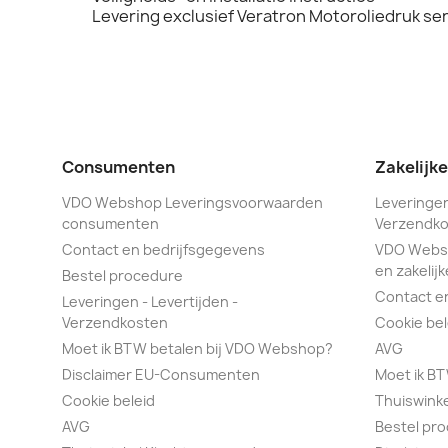
Levering exclusief Veratron Motoroliedruk se
Consumenten
Zakelijk
VDO Webshop Leveringsvoorwaarden
Leveringen
consumenten
Verzendko
Contact en bedrijfsgegevens
VDO Webs
en zakelijk
Bestel procedure
Contact e
Leveringen - Levertijden -
Verzendkosten
Cookie bel
Moet ik BTW betalen bij VDO Webshop?
AVG
Disclaimer EU-Consumenten
Moet ik B
Cookie beleid
Thuiswink
AVG
Bestel pr