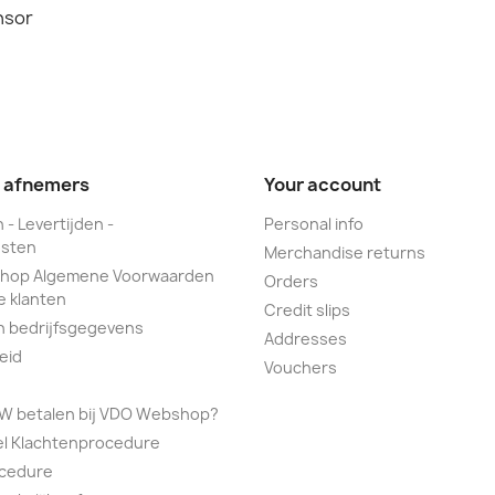
nsor
e afnemers
Your account
 - Levertijden -
Personal info
sten
Merchandise returns
hop Algemene Voorwaarden
Orders
e klanten
Credit slips
n bedrijfsgegevens
Addresses
eid
Vouchers
TW betalen bij VDO Webshop?
el Klachtenprocedure
ocedure