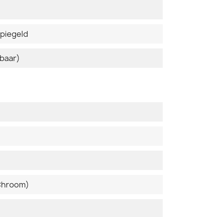
spiegeld
baar)
 Chroom)