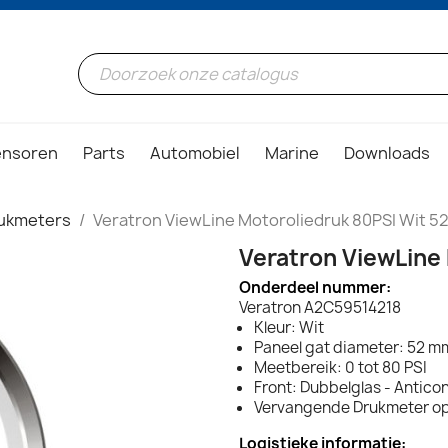
ensoren
Parts
Automobiel
Marine
Downloads
ukmeters
Veratron ViewLine Motoroliedruk 80PSI Wit 
Veratron ViewLine
Onderdeel nummer:
Veratron A2C59514218
Kleur: Wit
Paneel gat diameter: 52 mm
Meetbereik: 0 tot 80 PSI
Front: Dubbelglas - Antic
Vervangende Drukmeter o
Logistieke informatie: