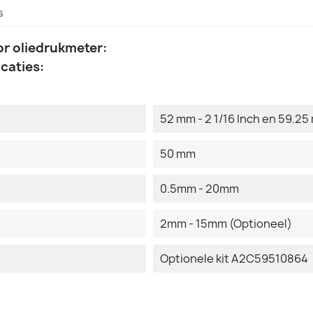
s
or oliedrukmeter:
caties:
52 mm - 2 1/16 Inch en 59.25 
50 mm
0.5mm - 20mm
2mm - 15mm (Optioneel)
Optionele kit A2C59510864