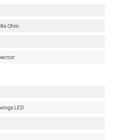
 184 Ohm
nector
uwings LED