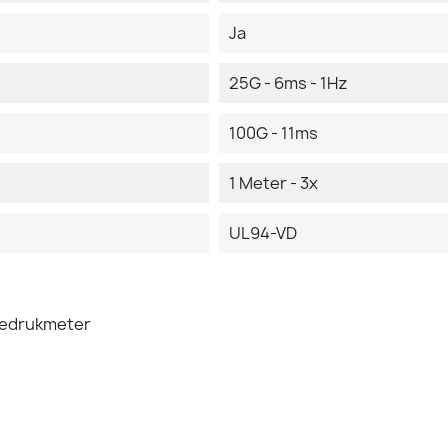
Ja
25G - 6ms - 1Hz
100G - 11ms
1 Meter - 3x
UL94-VD
iedrukmeter