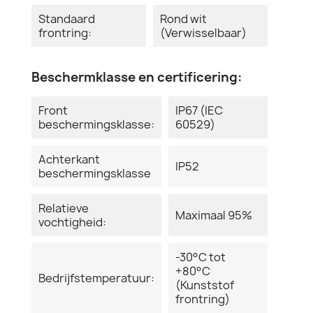
Standaard
Rond wit
frontring:
(Verwisselbaar)
Beschermklasse en certificering:
Front
IP67 (IEC
beschermingsklasse:
60529)
Achterkant
IP52
beschermingsklasse
Relatieve
Maximaal 95%
vochtigheid:
-30°C tot
+80°C
Bedrijfstemperatuur:
(Kunststof
frontring)