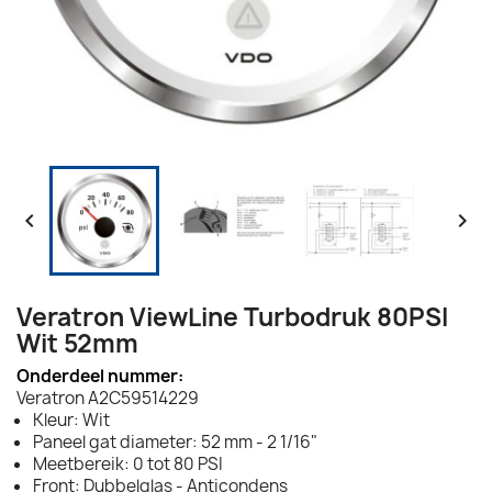


Veratron ViewLine Turbodruk 80PSI
Wit 52mm
Onderdeel nummer:
Veratron A2C59514229
Kleur: Wit
Paneel gat diameter: 52 mm - 2 1/16"
Meetbereik: 0 tot 80 PSI
Front: Dubbelglas - Anticondens