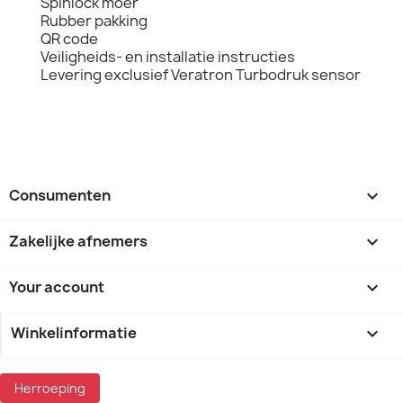
Spinlock moer
Rubber pakking
QR code
Veiligheids- en installatie instructies
Levering exclusief Veratron Turbodruk sensor
Consumenten

Zakelijke afnemers

Your account

Winkelinformatie
keyboard_arrow_down
Herroeping