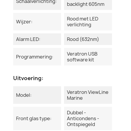
Schaalverlichting:
backlight 605nm
Rood met LED
Wijzer:
verlichting
Alarm LED:
Rood (632nm)
Veratron USB
Programmering:
software kit
Uitvoering:
Veratron ViewLine
Model:
Marine
Dubbel -
Front glas type:
Anticondens -
Ontspiegeld