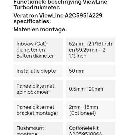
Functionele beschrijving ViewLine
Turbodrukmeter:
Veratron ViewLine A2C59514229
specificaties:
Maten en montage:
Inbouw (Gat)
52 mm - 2 1/16 Inch
diameter en
en 59.25 mm - 2
Buiten diameter:
1/3 Inch
Installatie diepte:
50 mm
Paneeldikte met
0.5mm - 20mm
spinlock moer:
Paneeldikte met
2mm - 15mm
bracket montage:
(Optioneel)
Flushmount
Optionele kit
montage:
A2C59510864