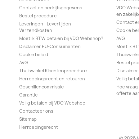
Contact en bedrijfsgegevens
VDO Webs
en zakelijk
Bestel procedure
Contact e
Leveringen - Levertijden -
Verzendkosten
Cookie bel
Moet ik BTW betalen bij VDO Webshop?
AVG
Disclaimer EU-Consumenten
Moet ik B
Cookie beleid
Thuiswink
AVG
Bestel pr
Thuiswinkel Klachtenprocedure
Disclaimer
Herroepingsrecht en retouren
Veilig bet
Geschillencommissie
Hoe vraag 
offerte aa
Garantie
Veilig betalen bij VDO Webshop
Contacteer ons
Sitemap
Herroepingsrecht
© 2026 V