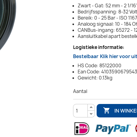
Zwart - Gat: 52 mm - 2 1/16
Bedrijfsspanning: 8-32 Vol
Bereik: 0 - 25 Bar - ISO 116
Analoog signaal: 10 - 184 
CANBus-ingang: 65272 - 12
Aansluitkabel apart bestel
Logistieke informatie:
Bestelbaar
Klik hier voor u
HS Code: 85122000
Ean Code: 410359067954
Gewicht: 0.13kg
Aantal

IN WINK