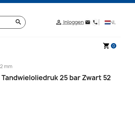
search
Inloggen

NL
email
phone
shopping_cart
0
 52 mm
 Tandwieloliedruk 25 bar Zwart 52