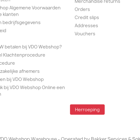
Merchandise returns
hop Algemene Voorwaarden
Orders
e klanten
Credit slips
n bedrijfsgegevens
Addresses
eid
Vouchers
TW betalen bij VDO Webshop?
el Klachtenprocedure
ocedure
 zakelijke afnemers
alen bij VDO Webshop
ik bij VDO Webshop Online een
n
Herroeping
DO Webshop Warehouse - Operated by Bakker Services & Sol