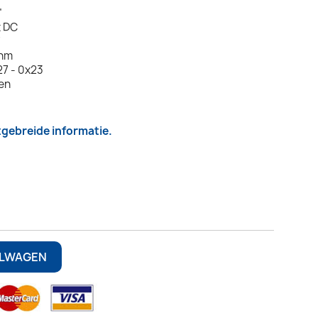
"
t DC
7
Ohm
7 - 0x23
len
itgebreide informatie.
3
ELWAGEN