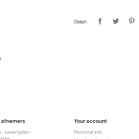
Delen
s
e afnemers
Your account
 - Levertijden -
Personal info
sten