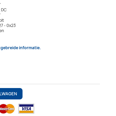
"
t DC
7
olt
7 - 0x23
len
itgebreide informatie.
ELWAGEN