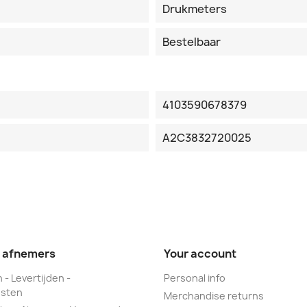
Drukmeters
Bestelbaar
4103590678379
A2C3832720025
e afnemers
Your account
 - Levertijden -
Personal info
sten
Merchandise returns