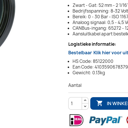
Zwart - Gat: 52 mm - 2 1/16
Bedrijfsspanning: 8-32 Vol
Bereik: 0 - 30 Bar - ISO 116
Analoog signaal: 0,5 - 4,5 V
CANBus-ingang: 65272 - 12
Aansluitkabel apart bestel
Logistieke informatie:
Bestelbaar
Klik hier voor u
HS Code: 85122000
Ean Code: 4103590678379
Gewicht: 0.13kg
Aantal

IN WINK