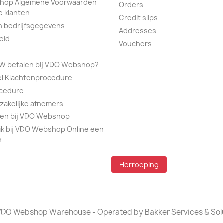
hop Algemene Voorwaarden
Orders
e klanten
Credit slips
n bedrijfsgegevens
Addresses
eid
Vouchers
TW betalen bij VDO Webshop?
el Klachtenprocedure
ocedure
 zakelijke afnemers
alen bij VDO Webshop
ik bij VDO Webshop Online een
n
Herroeping
DO Webshop Warehouse - Operated by Bakker Services & Sol