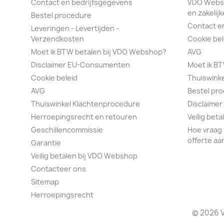
Contact en bedrijfsgegevens
VDO Webs
en zakelijk
Bestel procedure
Contact e
Leveringen - Levertijden -
Verzendkosten
Cookie bel
Moet ik BTW betalen bij VDO Webshop?
AVG
Disclaimer EU-Consumenten
Moet ik B
Cookie beleid
Thuiswink
AVG
Bestel pr
Thuiswinkel Klachtenprocedure
Disclaimer
Herroepingsrecht en retouren
Veilig bet
Geschillencommissie
Hoe vraag 
offerte aa
Garantie
Veilig betalen bij VDO Webshop
Contacteer ons
Sitemap
Herroepingsrecht
© 2026 V