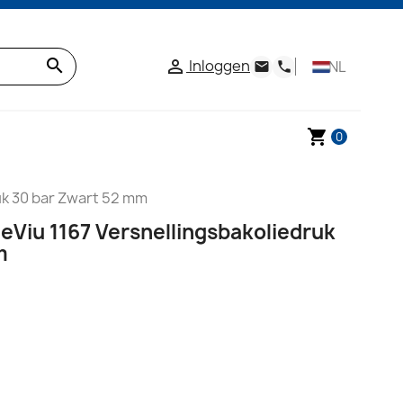
search
Inloggen

NL
email
phone
shopping_cart
0
uk 30 bar Zwart 52 mm
eViu 1167 Versnellingsbakoliedruk
m