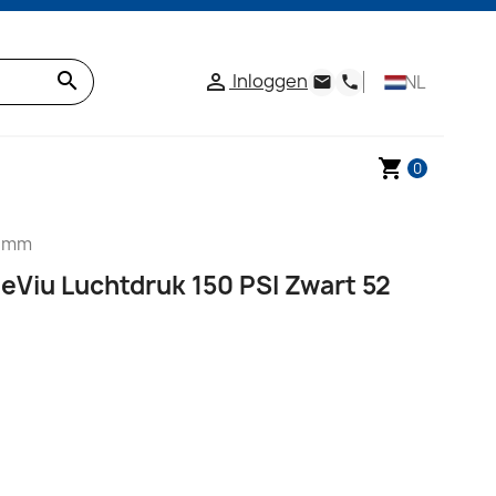
search
Inloggen

NL
email
phone
shopping_cart
0
2 mm
eViu Luchtdruk 150 PSI Zwart 52