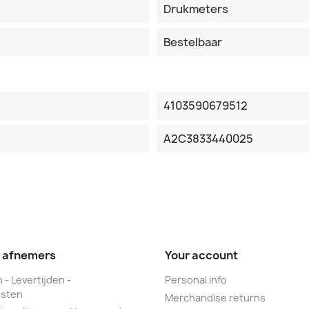
Drukmeters
Bestelbaar
4103590679512
A2C3833440025
e afnemers
Your account
 - Levertijden -
Personal info
sten
Merchandise returns