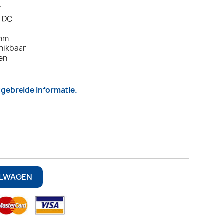
"
t DC
Ohm
hikbaar
len
itgebreide informatie.
ELWAGEN