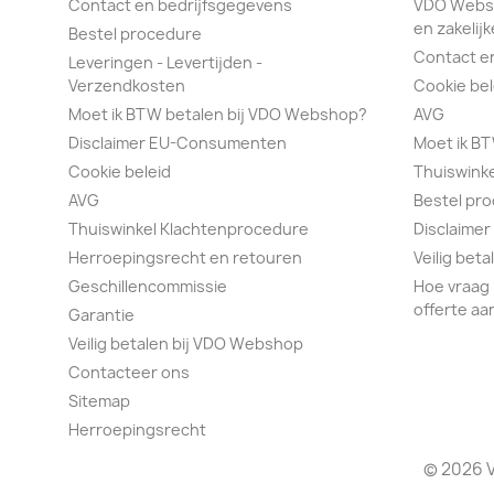
Contact en bedrijfsgegevens
VDO Webs
en zakelijk
Bestel procedure
Contact e
Leveringen - Levertijden -
Verzendkosten
Cookie bel
Moet ik BTW betalen bij VDO Webshop?
AVG
Disclaimer EU-Consumenten
Moet ik B
Cookie beleid
Thuiswink
AVG
Bestel pr
Thuiswinkel Klachtenprocedure
Disclaimer
Herroepingsrecht en retouren
Veilig bet
Geschillencommissie
Hoe vraag 
offerte aa
Garantie
Veilig betalen bij VDO Webshop
Contacteer ons
Sitemap
Herroepingsrecht
© 2026 V