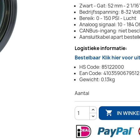
Zwart - Gat: 52 mm - 2 1/16
Bedrijfsspanning: 8-32 Vol
Bereik: 0 - 150 PSI - Lucht
Analoog signaal: 10 - 184 
CANBus-ingang: niet besc
Aansluitkabel apart bestel
Logistieke informatie:
Bestelbaar
Klik hier voor u
HS Code: 85122000
Ean Code: 4103590679512
Gewicht: 0.13kg
Aantal

IN WINK