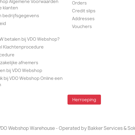
hop Algemene Voorwaarden
Orders
e klanten
Credit slips
n bedrijfsgegevens
Addresses
eid
Vouchers
TW betalen bij VDO Webshop?
el Klachtenprocedure
ocedure
 zakelijke afnemers
alen bij VDO Webshop
ik bij VDO Webshop Online een
n
Herroeping
DO Webshop Warehouse - Operated by Bakker Services & Sol