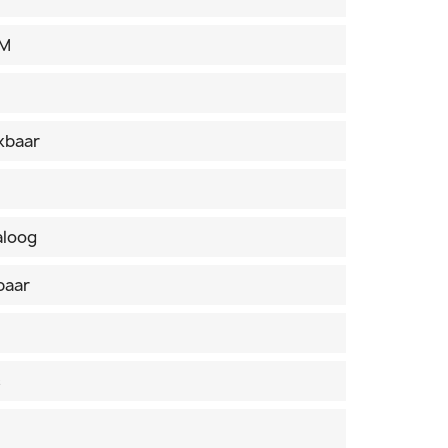
EM
kbaar
aloog
baar
s