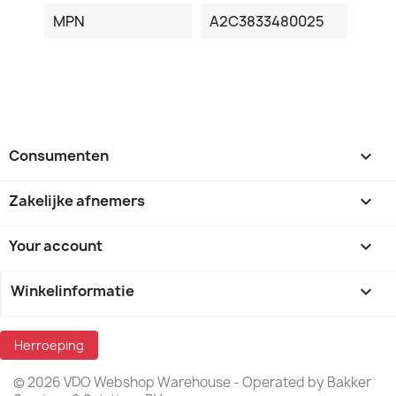
MPN
A2C3833480025
Consumenten

Zakelijke afnemers

Your account

Winkelinformatie
keyboard_arrow_down
Herroeping
© 2026 VDO Webshop Warehouse - Operated by Bakker