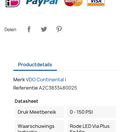
Delen
Productdetails
Merk
VDO Continental I
Referentie
A2C3833480025
Datasheet
Druk Meetbereik
0 - 150 PSI
Waarschuwings
Rode LED Via Plus
Indicatie
En Min