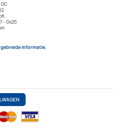
t DC
02
olt
7 - 0x25
len
itgebreide informatie.
6
ELWAGEN