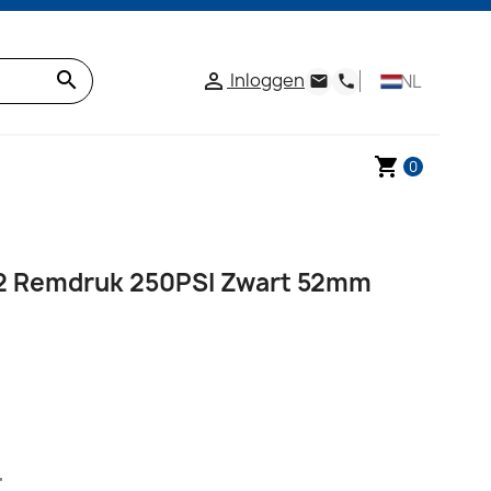
search
Inloggen

NL
email
phone
shopping_cart
0
02 Remdruk 250PSI Zwart 52mm
"