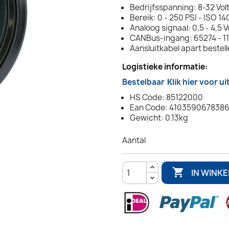
Bedrijfsspanning: 8-32 Vol
Bereik: 0 - 250 PSI - ISO 14
Analoog signaal: 0,5 - 4,5 V
CANBus-ingang: 65274 - 11
Aansluitkabel apart bestel
Logistieke informatie:
Bestelbaar
Klik hier voor u
HS Code: 85122000
Ean Code: 410359067838
Gewicht: 0.13kg
Aantal

IN WINK