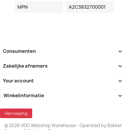
MPN
A2C3832700001
Consumenten

Zakelijke afnemers

Your account

Winkelinformatie
keyboard_arrow_down
Herroeping
© 2026 VDO Webshop Warehouse - Operated by Bakker