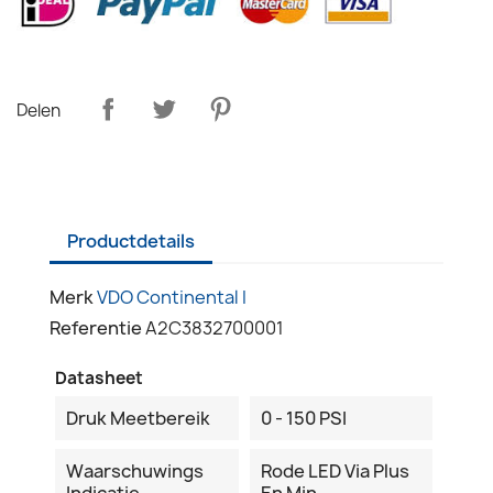
Delen
Productdetails
Merk
VDO Continental I
Referentie
A2C3832700001
Datasheet
Druk Meetbereik
0 - 150 PSI
Waarschuwings
Rode LED Via Plus
Indicatie
En Min