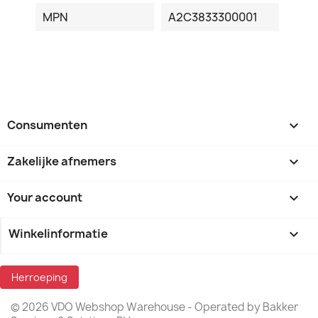
MPN
A2C3833300001
Consumenten

Zakelijke afnemers

Your account

Winkelinformatie
keyboard_arrow_down
Herroeping
© 2026 VDO Webshop Warehouse - Operated by Bakker