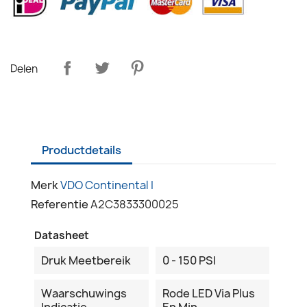
Delen
Productdetails
Merk
VDO Continental I
Referentie
A2C3833300025
Datasheet
Druk Meetbereik
0 - 150 PSI
Waarschuwings
Rode LED Via Plus
Indicatie
En Min