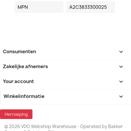
MPN
A2C3833300025
Consumenten

Zakelijke afnemers

Your account

Winkelinformatie
keyboard_arrow_down
Herroeping
© 2026 VDO Webshop Warehouse - Operated by Bakker