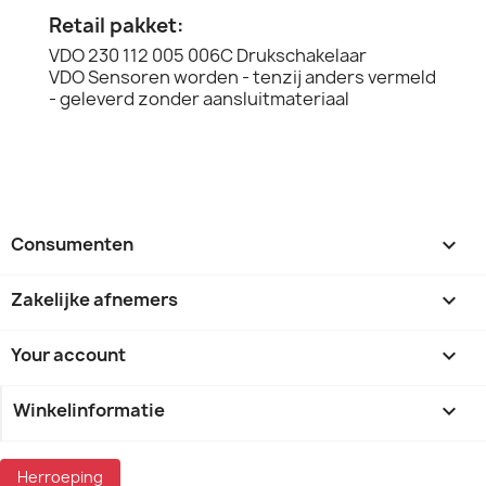
Retail pakket:
VDO 230 112 005 006C Drukschakelaar
VDO Sensoren worden - tenzij anders vermeld
- geleverd zonder aansluitmateriaal
Consumenten

Zakelijke afnemers

Your account

Winkelinformatie
keyboard_arrow_down
Herroeping