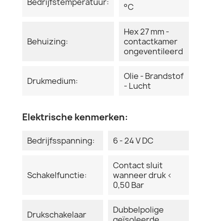
Bedrijfstemperatuur:
°C
Hex 27 mm -
Behuizing:
contactkamer
ongeventileerd
Olie - Brandstof
Drukmedium:
- Lucht
Elektrische kenmerken:
Bedrijfsspanning:
6 - 24 V DC
Contact sluit
Schakelfunctie:
wanneer druk <
0,50 Bar
Dubbelpolige
Drukschakelaar
geïsoleerde