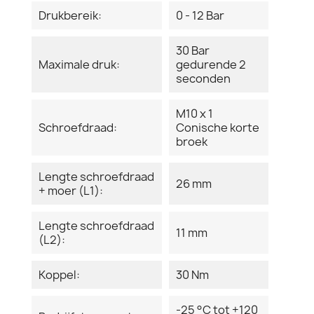
Drukbereik:
0 - 12 Bar
30 Bar
Maximale druk:
gedurende 2
seconden
M10 x 1
Schroefdraad:
Conische korte
broek
Lengte schroefdraad
26 mm
+ moer (L1):
Lengte schroefdraad
11 mm
(L2):
Koppel:
30 Nm
-25 °C tot +120