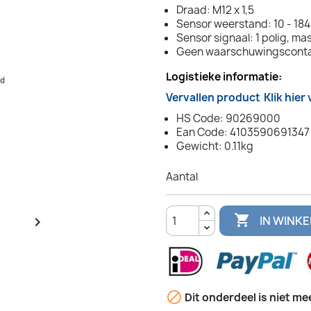
Draad: M12 x 1,5
Sensor weerstand: 10 - 18
Sensor signaal: 1 polig, ma
Geen waarschuwingscont
Logistieke informatie:
Vervallen product
Klik hier
HS Code: 90269000
Ean Code: 4103590691347
Gewicht: 0.11kg
Aantal

IN WINK


Dit onderdeel is niet me