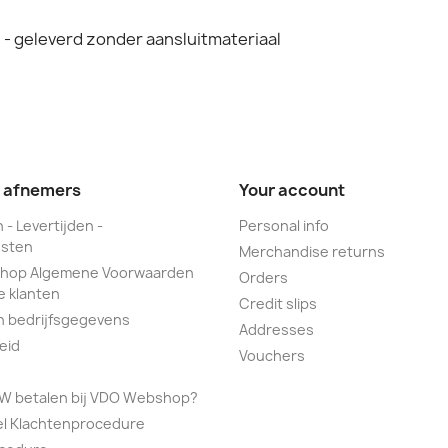
- geleverd zonder aansluitmateriaal
e afnemers
Your account
 - Levertijden -
Personal info
sten
Merchandise returns
hop Algemene Voorwaarden
Orders
e klanten
Credit slips
n bedrijfsgegevens
Addresses
eid
Vouchers
TW betalen bij VDO Webshop?
el Klachtenprocedure