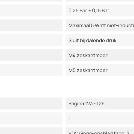
0.25 Bar ± 0,15 Bar
Maximaal 5 Watt niet-induct
Sluit bij dalende druk
M4 zeskantmoer
M5 zeskantmoer
Pagina 123 - 125
L
VDO Gegevensblad tabel 3