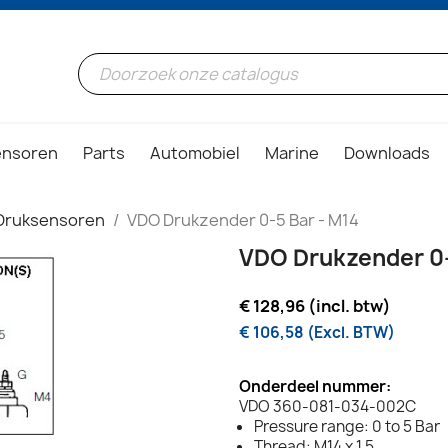
ensoren
Parts
Automobiel
Marine
Downloads
Druksensoren
VDO Drukzender 0-5 Bar - M14
VDO Drukzender 0-
€ 128,96 (incl. btw)
€ 106,58 (Excl. BTW)
Onderdeel nummer:
VDO 360-081-034-002C
Pressure range: 0 to 5 Bar
Thread: M14 x 1.5