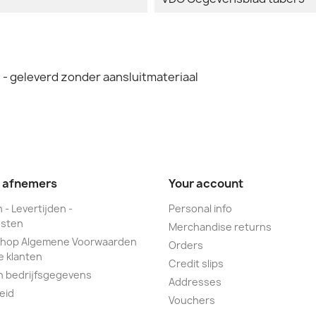
- geleverd zonder aansluitmateriaal
e afnemers
Your account
 - Levertijden -
Personal info
sten
Merchandise returns
hop Algemene Voorwaarden
Orders
e klanten
Credit slips
n bedrijfsgegevens
Addresses
eid
Vouchers