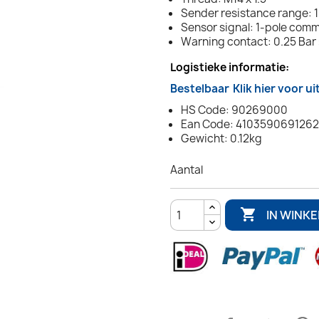
Sender resistance range: 
Sensor signal: 1-pole com
Warning contact: 0.25 Bar 
Logistieke informatie:
Bestelbaar
Klik hier voor u
HS Code: 90269000
Ean Code: 4103590691262
Gewicht: 0.12kg
Aantal

IN WINK