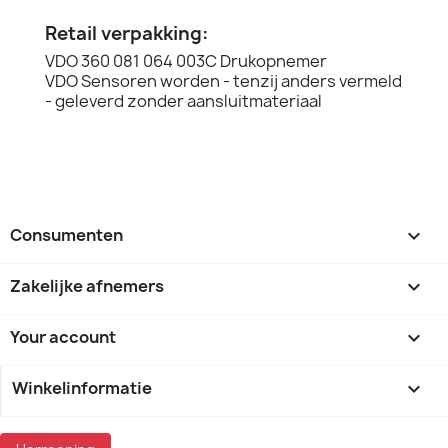
Retail verpakking:
VDO 360 081 064 003C Drukopnemer
VDO Sensoren worden - tenzij anders vermeld
- geleverd zonder aansluitmateriaal
Consumenten

Zakelijke afnemers

Your account

Winkelinformatie
keyboard_arrow_down