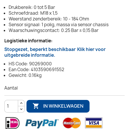
Drukbereik: 0 tot 5 Bar
Schroefdraad: M18 x 1,5
Weerstand zenderbereik: 10 - 184 Ohm
Sensor signaal: 1 polig, massa via sensor chassis
Waarschuwingscontact: 0.25 Bar ± 0,15 Bar
Logistieke informatie:
Stopgezet, beperkt beschikbaar
Klik hier voor
uitgebreide informatie.
HS Code: 90269000
Ean Code: 4103590691552
Gewicht: 0.16kg
Aantal

IN WINKELWAGEN