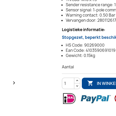
Sender resistance range: 
Sensor signal: 1-pole com
Warning contact: 0.50 Bar 
Vervangen door: 28011261
Logistieke informatie:
Stopgezet, beperkt beschi
HS Code: 90269000
Ean Code: 4103590691019
Gewicht: 0.15kg
Aantal


IN WINK