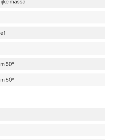
ijke massa
ief
mm 50°
mm 50°