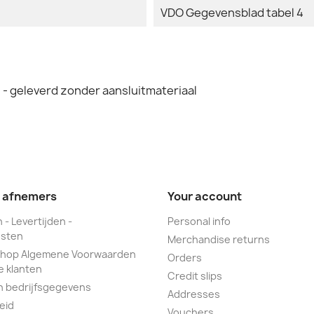
VDO Gegevensblad tabel 4
- geleverd zonder aansluitmateriaal
e afnemers
Your account
 - Levertijden -
Personal info
sten
Merchandise returns
hop Algemene Voorwaarden
Orders
e klanten
Credit slips
n bedrijfsgegevens
Addresses
eid
Vouchers