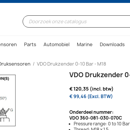
ensoren
Parts
Automobiel
Marine
Downloads
Druksensoren
VDO Drukzender 0-10 Bar - M18
VDO Drukzender 0-
€ 120,35 (incl. btw)
€ 99,46 (Excl. BTW)
Onderdeel nummer:
VDO 360-081-030-070C
Pressure range: 0 to 10 Bar
Thread: M18 x 1.5