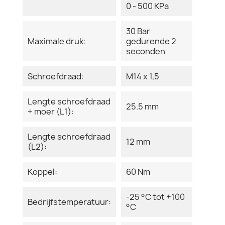
0 - 500 KPa
30 Bar
Maximale druk:
gedurende 2
seconden
Schroefdraad:
M14 x 1,5
Lengte schroefdraad
25.5 mm
+ moer (L1):
Lengte schroefdraad
12 mm
(L2):
Koppel:
60 Nm
-25 °C tot +100
Bedrijfstemperatuur:
°C