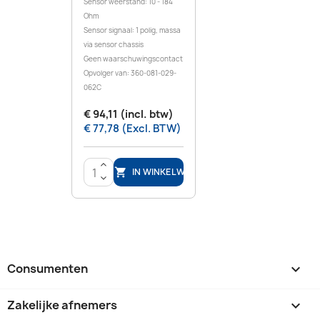
Sensor weerstand: 10 - 184
Ohm
Sensor signaal: 1 polig, massa
via sensor chassis
Geen waarschuwingscontact
Opvolger van: 360-081-029-
062C
€ 94,11 (incl. btw)
€ 77,78 (Excl. BTW)
>
IN WINKELWAGEN

<
Consumenten

Zakelijke afnemers
