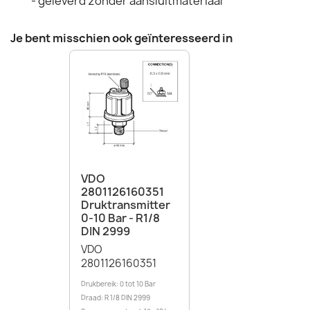
- geleverd zonder aansluitmateriaal
Je bent misschien ook geïnteresseerd in
VDO
2801126160351
Druktransmitter
0-10 Bar - R1/8
DIN 2999
VDO
2801126160351
Drukbereik: 0 tot 10 Bar
Draad: R 1/8 DIN 2999