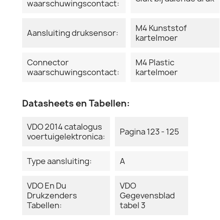
waarschuwingscontact:
M4 Kunststof
Aansluiting druksensor:
kartelmoer
Connector
M4 Plastic
waarschuwingscontact:
kartelmoer
Datasheets en Tabellen:
VDO 2014 catalogus
Pagina 123 - 125
voertuigelektronica:
Type aansluiting:
A
VDO En Du
VDO
Drukzenders
Gegevensblad
Tabellen:
tabel 3