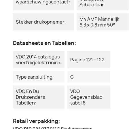
waarschuwingscontact:
Schakelaar
M4 AMP Mannelijk
Stekker drukopnemer:
6,3 x 0,8 mm 50°
Datasheets en Tabellen:
VDO 2014 catalogus
Pagina 121 - 122
voertuigelektronica:
Type aansluiting:
C
VDO En Du
VDO
Drukzenders
Gegevensblad
Tabellen:
tabel 6
Retail verpakking:
VDO 360 081 037 011C Drukopnemer