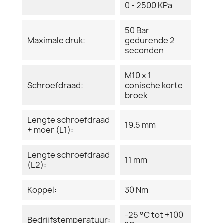
0 - 2500 KPa
50 Bar
Maximale druk:
gedurende 2
seconden
M10 x 1
Schroefdraad:
conische korte
broek
Lengte schroefdraad
19.5 mm
+ moer (L1):
Lengte schroefdraad
11 mm
(L2):
Koppel:
30 Nm
-25 °C tot +100
Bedrijfstemperatuur: