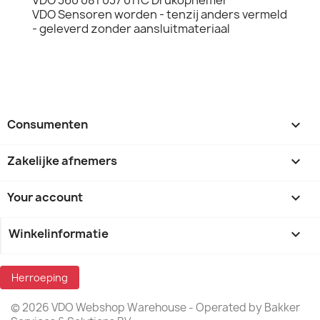
VDO Sensoren worden - tenzij anders vermeld
- geleverd zonder aansluitmateriaal
Consumenten

Zakelijke afnemers

Your account

Winkelinformatie
keyboard_arrow_down
Herroeping
© 2026 VDO Webshop Warehouse - Operated by Bakker