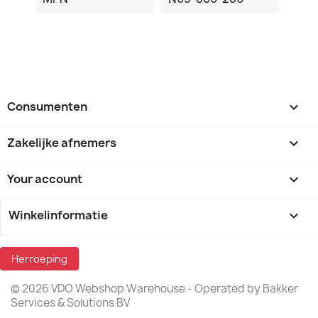
Consumenten

Zakelijke afnemers

Your account

Winkelinformatie
keyboard_arrow_down
Herroeping
© 2026 VDO Webshop Warehouse - Operated by Bakker
Services & Solutions BV