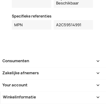
Beschikbaar
Specifieke referenties
MPN
A2C59514991
Consumenten

Zakelijke afnemers

Your account

Winkelinformatie
keyboard_arrow_down