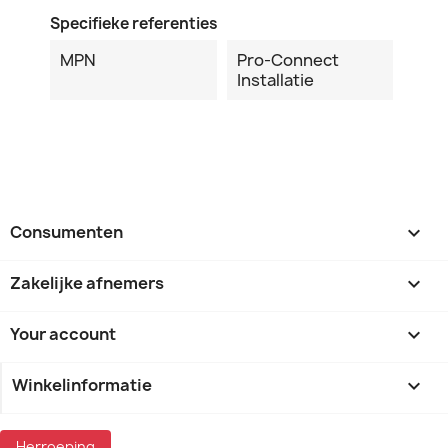
Specifieke referenties
MPN
Pro-Connect
Installatie
Consumenten

Zakelijke afnemers

Your account

Winkelinformatie
keyboard_arrow_down
Herroeping