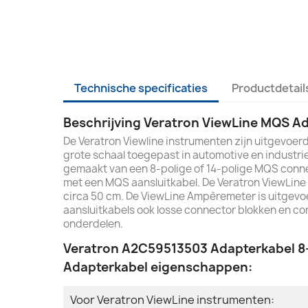
Technische specificaties
Productdetail
Beschrijving Veratron ViewLine MQS Ad
De Veratron Viewline instrumenten zijn uitgevoe
grote schaal toegepast in automotive en industr
gemaakt van een 8-polige of 14-polige MQS conne
met een MQS aansluitkabel. De Veratron ViewLine
circa 50 cm. De ViewLine Ampèremeter is uitgevoe
aansluitkabels ook losse connector blokken en con
onderdelen.
Veratron A2C59513503 Adapterkabel 8- 
Adapterkabel eigenschappen:
Voor Veratron ViewLine instrumenten: