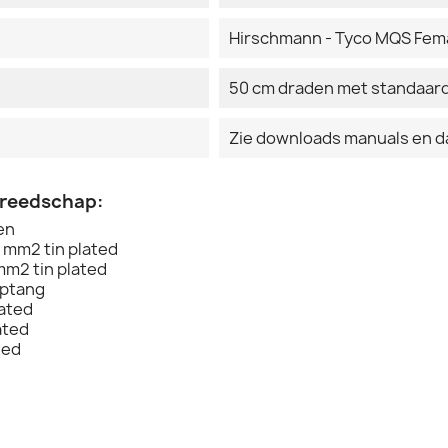
Hirschmann - Tyco MQS Femal
50 cm draden met standaard
Zie downloads manuals en 
ereedschap:
en
2 mm2 tin plated
mm2 tin plated
mptang
lated
ated
ted