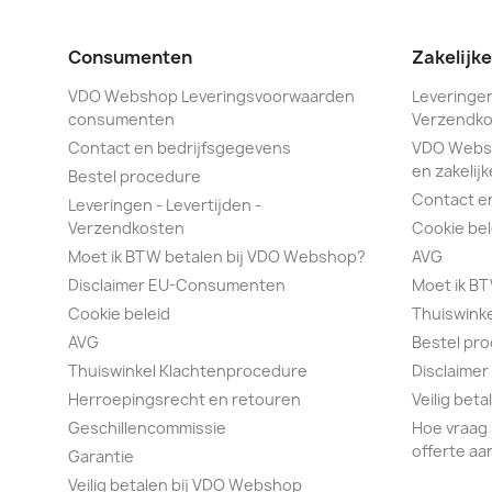
Consumenten
Zakelijk
VDO Webshop Leveringsvoorwaarden
Leveringen
consumenten
Verzendko
Contact en bedrijfsgegevens
VDO Webs
en zakelijk
Bestel procedure
Contact e
Leveringen - Levertijden -
Verzendkosten
Cookie bel
Moet ik BTW betalen bij VDO Webshop?
AVG
Disclaimer EU-Consumenten
Moet ik B
Cookie beleid
Thuiswink
AVG
Bestel pr
Thuiswinkel Klachtenprocedure
Disclaimer
Herroepingsrecht en retouren
Veilig bet
Geschillencommissie
Hoe vraag 
offerte aa
Garantie
Veilig betalen bij VDO Webshop