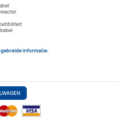
abel
nnector
atibiliteit
tkabel
itgebreide informatie.
ELWAGEN