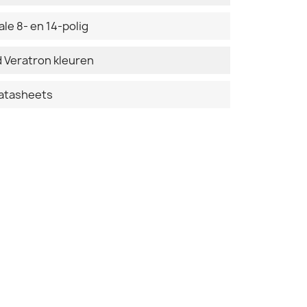
e 8- en 14-polig
 Veratron kleuren
datasheets