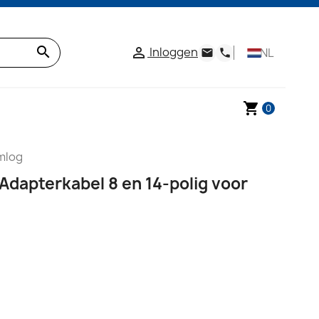
search
Inloggen

NL
email
phone
shopping_cart
0
mlog
Adapterkabel 8 en 14-polig voor