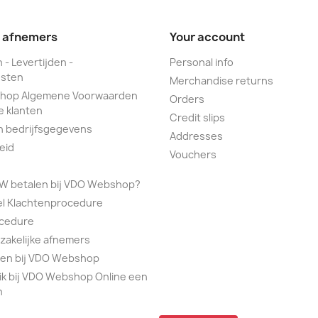
e afnemers
Your account
 - Levertijden -
Personal info
sten
Merchandise returns
hop Algemene Voorwaarden
Orders
e klanten
Credit slips
n bedrijfsgegevens
Addresses
eid
Vouchers
TW betalen bij VDO Webshop?
el Klachtenprocedure
ocedure
 zakelijke afnemers
alen bij VDO Webshop
ik bij VDO Webshop Online een
n