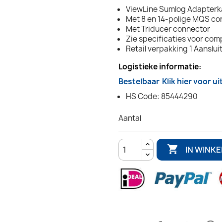
ViewLine Sumlog Adapterk
Met 8 en 14-polige MQS co
Met Triducer connector
Zie specificaties voor comp
Retail verpakking 1 Aanslui
Logistieke informatie:
Bestelbaar
Klik hier voor u
HS Code: 85444290
Aantal

IN WINK