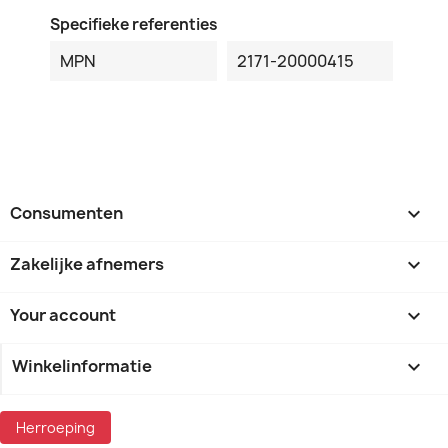
Specifieke referenties
MPN
2171-20000415
Consumenten

Zakelijke afnemers

Your account

Winkelinformatie
keyboard_arrow_down
Herroeping