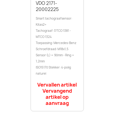
VDO 2171-
20002225
Smart tachograafsensor:
Kitas2+
Tachograaf: DTCO 1381 -
MTCO 1324
Toepassing: Mercedes-Benz
Schroefdraad: M18x1,5
Sensor (L) = 90mm - Ring =
1,2mm
ISO15170 Stekker: 4-polig
naturel
Vervallen artikel
Vervangend
artikel op
aanvraag