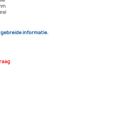
2mm
rel
itgebreide informatie.
vraag