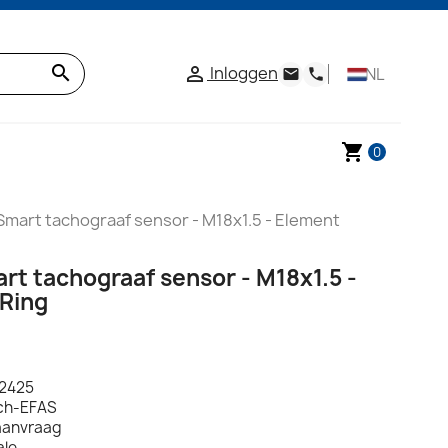
search
Inloggen

NL
email
phone
shopping_cart
0
Smart tachograaf sensor - M18x1.5 - Element
rt tachograaf sensor - M18x1.5 -
Ring
02425
ch-EFAS
aanvraag
ale