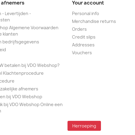
e afnemers
Your account
 - Levertijden -
Personal info
sten
Merchandise returns
hop Algemene Voorwaarden
Orders
e klanten
Credit slips
n bedrijfsgegevens
Addresses
eid
Vouchers
TW betalen bij VDO Webshop?
el Klachtenprocedure
ocedure
 zakelijke afnemers
alen bij VDO Webshop
ik bij VDO Webshop Online een
n
Herroeping