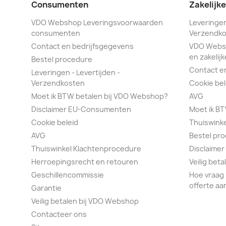
Consumenten
Zakelijk
VDO Webshop Leveringsvoorwaarden
Leveringen
consumenten
Verzendko
Contact en bedrijfsgegevens
VDO Webs
en zakelijk
Bestel procedure
Contact e
Leveringen - Levertijden -
Verzendkosten
Cookie bel
Moet ik BTW betalen bij VDO Webshop?
AVG
Disclaimer EU-Consumenten
Moet ik B
Cookie beleid
Thuiswink
AVG
Bestel pr
Thuiswinkel Klachtenprocedure
Disclaimer
Herroepingsrecht en retouren
Veilig bet
Geschillencommissie
Hoe vraag 
offerte aa
Garantie
Veilig betalen bij VDO Webshop
Contacteer ons