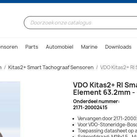
ensoren
Parts
Automobiel
Marine
Downloads
n
Kitas2+ Smart Tachograaf Sensoren
VDO Kitas2+ RI 
VDO Kitas2+ RI Sma
Element 63.2mm - 
Onderdeel nummer:
2171-20002415
Vervangen door 2171-200
Voor VDO-Stoneridge-Bos
Toepassing datasheet op 
Schroefdraad: M18x1.5 - M