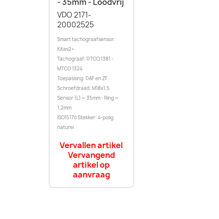
- 35mm - Loodvrij
VDO 2171-
20002525
Smart tachograafsensor:
Kitas2+
Tachograaf: DTCO 1381 -
MTCO 1324
Toepassing: DAF en ZF
Schroefdraad: M18x1,5
Sensor (L) = 35mm - Ring =
1,2mm
ISO15170 Stekker: 4-polig
naturel
Vervallen artikel
Vervangend
artikel op
aanvraag