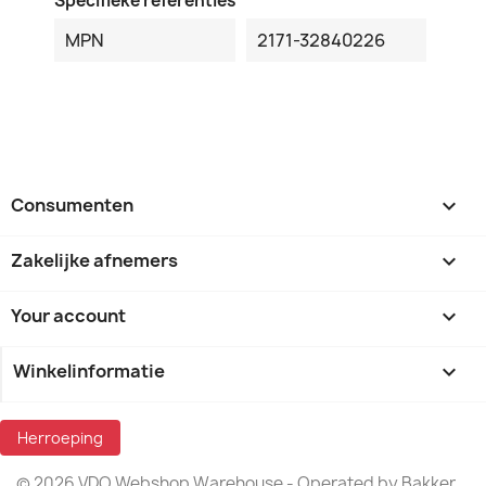
Specifieke referenties
MPN
2171-32840226
Consumenten

Zakelijke afnemers

Your account

Winkelinformatie
keyboard_arrow_down
Herroeping
© 2026 VDO Webshop Warehouse - Operated by Bakker