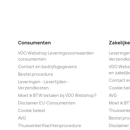
Consumenten
Zakelijk
VDO Webshop Leveringsvoorwaarden
Leveringen
consumenten
Verzendko
Contact en bedrijfsgegevens
VDO Webs
en zakelijk
Bestel procedure
Contact e
Leveringen - Levertijden -
Verzendkosten
Cookie bel
Moet ik BTW betalen bij VDO Webshop?
AVG
Disclaimer EU-Consumenten
Moet ik B
Cookie beleid
Thuiswink
AVG
Bestel pr
Thuiswinkel Klachtenprocedure
Disclaimer