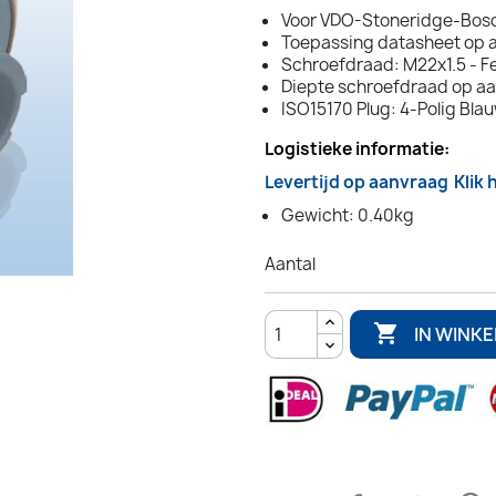
Voor VDO-Stoneridge-Bos
Toepassing datasheet op 
Schroefdraad: M22x1.5 - F
Diepte schroefdraad op a
ISO15170 Plug: 4-Polig Bla
Logistieke informatie:
Levertijd op aanvraag
Klik 
Gewicht: 0.40kg
Aantal

IN WINK