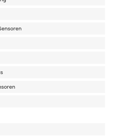
 Sensoren
js
ensoren