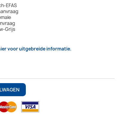
ch-EFAS
aanvraag
emale
anvraag
uw-Grijs
hier voor uitgebreide informatie.
ELWAGEN