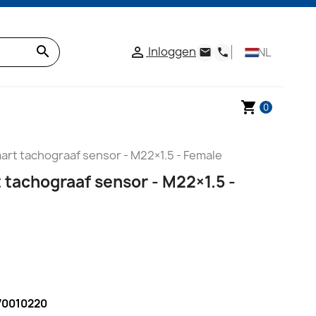
search
Inloggen

NL
email
phone
shopping_cart
0
art tachograaf sensor - M22×1.5 - Female
tachograaf sensor - M22×1.5 -
70010220