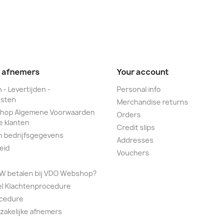
e afnemers
Your account
 - Levertijden -
Personal info
sten
Merchandise returns
hop Algemene Voorwaarden
Orders
e klanten
Credit slips
n bedrijfsgegevens
Addresses
eid
Vouchers
TW betalen bij VDO Webshop?
el Klachtenprocedure
ocedure
 zakelijke afnemers