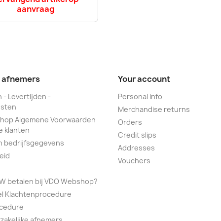
aanvraag
e afnemers
Your account
 - Levertijden -
Personal info
sten
Merchandise returns
hop Algemene Voorwaarden
Orders
e klanten
Credit slips
n bedrijfsgegevens
Addresses
eid
Vouchers
TW betalen bij VDO Webshop?
el Klachtenprocedure
ocedure
 zakelijke afnemers