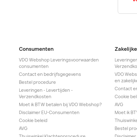
Consumenten
Zakelijk
VDO Webshop Leveringsvoorwaarden
Leveringen
consumenten
Verzendko
Contact en bedrijfsgegevens
VDO Webs
en zakelijk
Bestel procedure
Contact e
Leveringen - Levertijden -
Verzendkosten
Cookie bel
Moet ik BTW betalen bij VDO Webshop?
AVG
Disclaimer EU-Consumenten
Moet ik B
Cookie beleid
Thuiswink
AVG
Bestel pr
Thuiswinkel Klachtenprocedure
Disclaimer