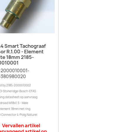
Snel bekijken

s4 Smart Tachograaf
or R.1.00 - Element
te 18mm 2185-
0010001
-2000010001-
0380980020
d by 2185-2000010002
O-Stoneridge-Bosch-EFAS
ing datasheet op aanvraag
draad M18x1.5 - Male
element 18mm met ring
0 Connector 4-Polig Naturel
Vervallen artikel
ervangend artikel op