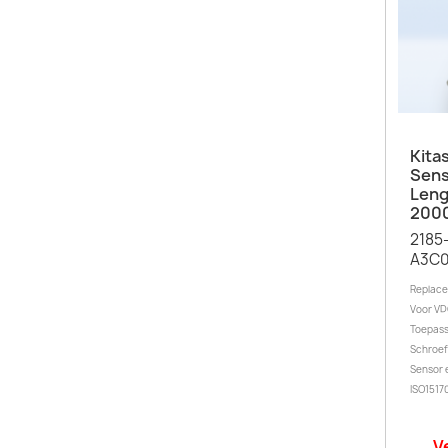
Kita
Sens
Leng
200
2185
A3C
Replace
Voor VD
Toepass
Schroef
Sensor 
ISO1517
V