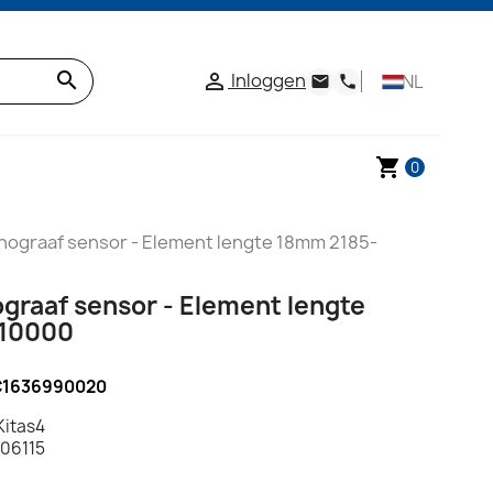
search
Inloggen

NL
email
phone
shopping_cart
0
chograaf sensor - Element lengte 18mm 2185-
graaf sensor - Element lengte
10000
C1636990020
Kitas4
006115