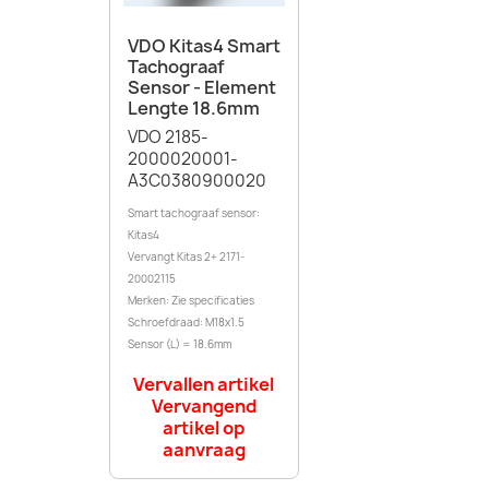
VDO Kitas4 Smart
Tachograaf
Sensor - Element
Lengte 18.6mm
VDO 2185-
2000020001-
A3C0380900020
Smart tachograaf sensor:
Kitas4
Vervangt Kitas 2+ 2171-
20002115
Merken: Zie specificaties
Schroefdraad: M18x1.5
Sensor (L) = 18.6mm
Vervallen artikel
Vervangend
artikel op
aanvraag