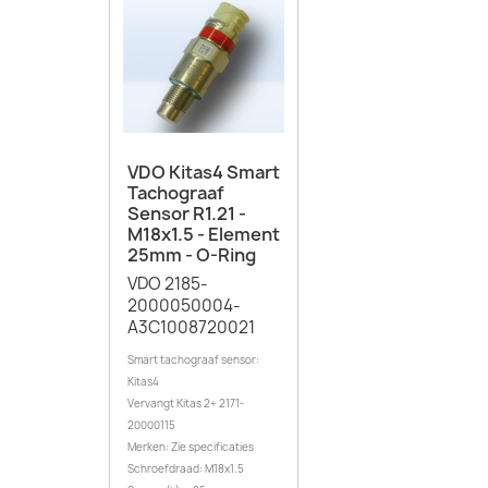
VDO Kitas4 Smart
Tachograaf
Sensor R1.21 -
M18x1.5 - Element
25mm - O-Ring
VDO 2185-
2000050004-
A3C1008720021
Smart tachograaf sensor:
Kitas4
Vervangt Kitas 2+ 2171-
20000115
Merken: Zie specificaties
Schroefdraad: M18x1.5