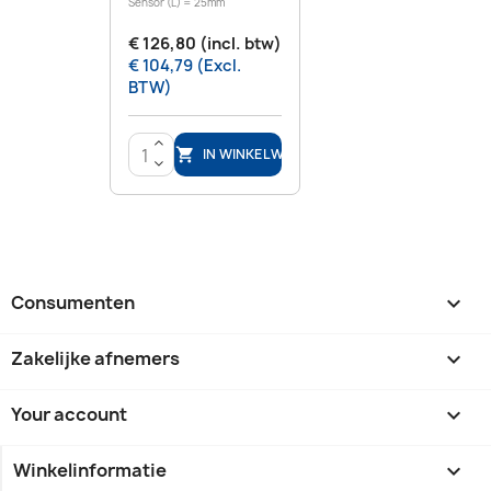
Sensor (L) = 25mm
€ 126,80 (incl. btw)
€ 104,79 (Excl.
BTW)
>
IN WINKELWAGEN

<
Consumenten

Zakelijke afnemers

Your account

Winkelinformatie
keyboard_arrow_down