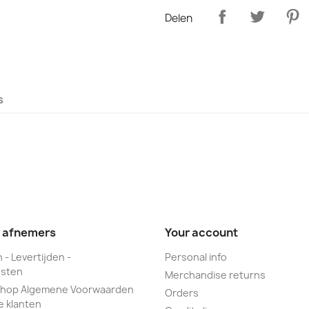
Delen
s
e afnemers
Your account
 - Levertijden -
Personal info
sten
Merchandise returns
hop Algemene Voorwaarden
Orders
e klanten