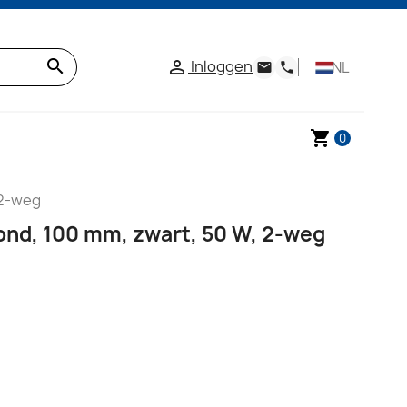
search
Inloggen

NL
email
phone
shopping_cart
0
 2-weg
ond, 100 mm, zwart, 50 W, 2-weg