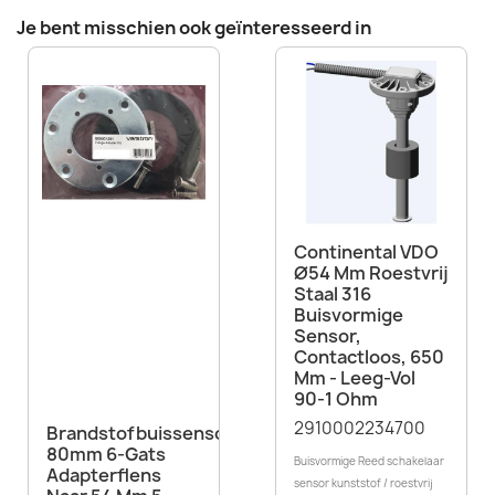
Je bent misschien ook geïnteresseerd in
Continental VDO
Ø54 Mm Roestvrij
Staal 316
Buisvormige
Sensor,
Contactloos, 650
Mm - Leeg-Vol
90-1 Ohm
2910002234700
Brandstofbuissensor
80mm 6-Gats
Buisvormige Reed schakelaar
Adapterflens
sensor kunststof / roestvrij