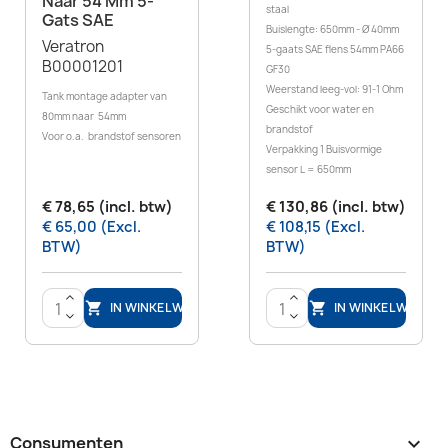
Naar 54 Mm 5-
staal
Gats SAE
Buislengte: 650mm - Ø 40mm
Veratron
5-gaats SAE flens 54mm PA66
B00001201
GF30
Weerstand leeg-vol: 91-1 Ohm
Tank montage adapter van
Geschikt voor water en
80mm naar 54mm
brandstof
Voor o.a. brandstof sensoren
Verpakking 1 Buisvormige
sensor L = 650mm
€ 78,65 (incl. btw)
€ 130,86 (incl. btw)
€ 65,00 (Excl.
€ 108,15 (Excl.
BTW)
BTW)
>
>
IN WINKELWAGEN
IN WINKELWAGEN


<
<
Consumenten
