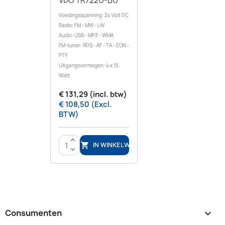
VDO TR722U-BU
Voedingsspanning: 24 Volt DC
Radio: FM - MW - LW
Audio: USB - MP3 - WMA
FM-tuner: RDS - AF - TA - EON -
PTY
Uitgangsvermogen: 4 x 15
Watt
€ 131,29 (incl. btw)
€ 108,50 (Excl.
BTW)
>
IN WINKELWAGEN

<
Consumenten
