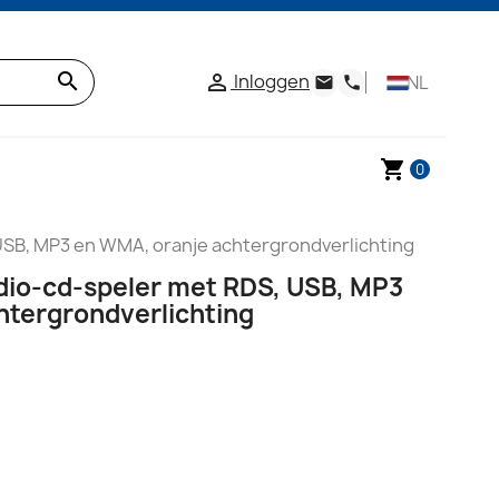
search
Inloggen

NL
email
phone
shopping_cart
0
USB, MP3 en WMA, oranje achtergrondverlichting
adio-cd-speler met RDS, USB, MP3
htergrondverlichting