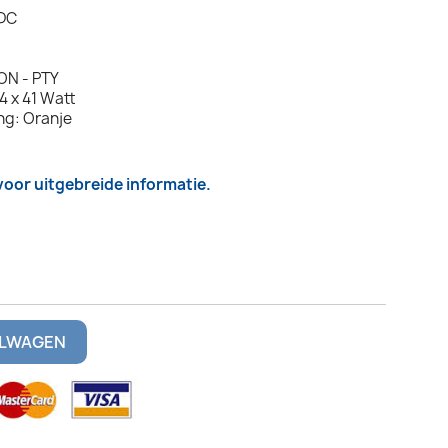
 DC
EON - PTY
 x 41 Watt
ng: Oranje
 voor uitgebreide informatie.
ELWAGEN