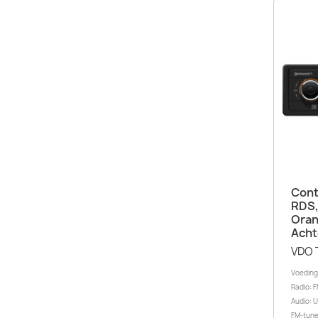
Cont
RDS,
Oran
Acht
VDO 
Voeding
Radio: F
Audio: 
FM-tuner