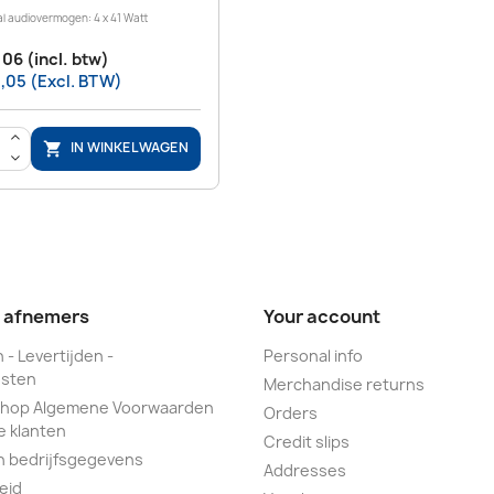
l audiovermogen: 4 x 41 Watt
,06 (incl. btw)
,05 (Excl. BTW)
>
IN WINKELWAGEN

<
e afnemers
Your account
 - Levertijden -
Personal info
sten
Merchandise returns
hop Algemene Voorwaarden
Orders
e klanten
Credit slips
n bedrijfsgegevens
Addresses
eid