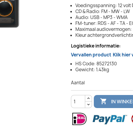
Voedingsspanning: 12 volt
CD & Radio: FM - MW - LW
Audio: USB - MP3 - WMA
FM-tuner: RDS - AF - TA - 
Maximaal audiovermogen: 4
Kleur achtergrondverlichti
Logistieke informatie:
Vervallen product
Klik hier
HS Code: 85272130
Gewicht: 1.43kg
Aantal

IN WINK