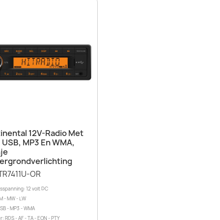
Snel bekijken

inental 12V-Radio Met
 USB, MP3 En WMA,
je
ergrondverlichting
TR7411U-OR
sspanning: 12 volt DC
M - MW - LW
USB - MP3 - WMA
: RDS - AF - TA - EON - PTY