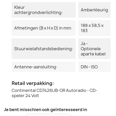
Kleur
Amberkleurig
achtergrondverlichting:
188 x 58,5 x
Afmetingen (B x H x D) in mm:
183
Ja -
Stuurwielafstandsbediening:
Optionele
aparte kabel
Antenne-aansluiting:
DIN - ISO
Retail verpakking:
Continental CD7426UB-OR Autoradio - CD-
speler 24 Volt
Je bent misschien ook geïnteresseerd in