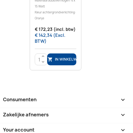
Maximaal audiovermogen: 4 x
15 Watt
Kleur achtergrondverlichting:
Oranje
€ 172,23 (incl. btw)
€ 142,34 (Excl.
BTW)
>
IN WINKELWAGEN

<
Consumenten

Zakelijke afnemers

Your account
