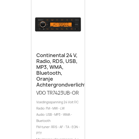
Continental 24 V,
Radio, RDS, USB,
MP3, WMA,
Bluetooth,
Oranje
Achtergrondverlichting
VDO TR7423UB-OR
Voedingsspanning 24 Volt DC
Radio: FM - MW - LW
Audio: USB - MP3 - WMA -
Bluetooth
FM-tuner: RDS - AF - TA - EON -
PTY