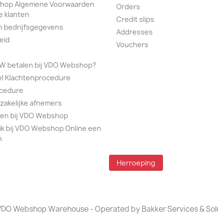
hop Algemene Voorwaarden
Orders
e klanten
Credit slips
n bedrijfsgegevens
Addresses
eid
Vouchers
TW betalen bij VDO Webshop?
el Klachtenprocedure
ocedure
 zakelijke afnemers
alen bij VDO Webshop
ik bij VDO Webshop Online een
n
Herroeping
DO Webshop Warehouse - Operated by Bakker Services & Sol