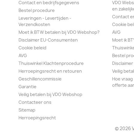
Contact en bedrijfsgegevens
VDO Webs
en zakelijk
Bestel procedure
Contact e
Leveringen - Levertijden -
Verzendkosten
Cookie bel
Moet ik BTW betalen bij VDO Webshop?
AVG
Disclaimer EU-Consumenten
Moet ik B
Cookie beleid
Thuiswink
AVG
Bestel pr
Thuiswinkel Klachtenprocedure
Disclaimer
Herroepingsrecht en retouren
Veilig bet
Geschillencommissie
Hoe vraag 
offerte aa
Garantie
Veilig betalen bij VDO Webshop
Contacteer ons
Sitemap
Herroepingsrecht
© 2026 V