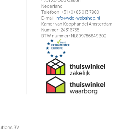
4751 XD Oud Gastel
Nederland
Telefoon:
+31 (0) 85 013 7980
E-mail:
info@vdo-webshop.nl
Kamer van Koophandel Amsterdam
Nummer: 24316755
BTW nummer: NL809786849B02
utions BV