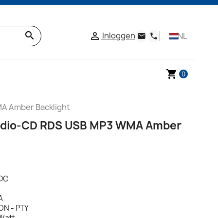
search
Inloggen

NL
email
phone
shopping_cart
0
A Amber Backlight
Radio-CD RDS USB MP3 WMA Amber
 DC
A
EON - PTY
Watt