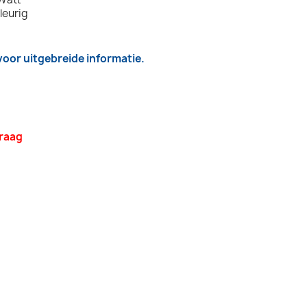
leurig
 voor uitgebreide informatie.
vraag