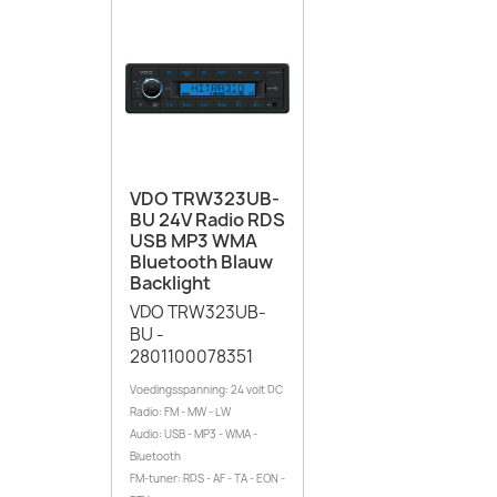
VDO TRW323UB-
BU 24V Radio RDS
USB MP3 WMA
Bluetooth Blauw
Backlight
VDO TRW323UB-
BU -
2801100078351
Voedingsspanning: 24 volt DC
Radio: FM - MW - LW
Audio: USB - MP3 - WMA -
Bluetooth
FM-tuner: RDS - AF - TA - EON -