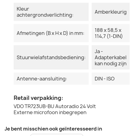
Kleur
Amberkleurig
achtergrondverlichting:
188 x 58,5 x
Afmetingen (B x H x D) in mm:
114,7 (1-DIN)
Ja -
Stuurwielafstandsbediening:
Adapterkabel
kan nodig zijn
Antenne-aansluiting:
DIN - ISO
Retail verpakking:
VDO TR723UB-BU Autoradio 24 Volt
Externe microfoon inbegrepen
Je bent misschien ook geïnteresseerd in