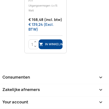
PTY
Uitgangsvermogen: 4 x 15
Watt
€ 168,48 (incl. btw)
€ 139,24 (Excl.
BTW)
>
IN WINKELWAGEN

<
Consumenten

Zakelijke afnemers

Your account
