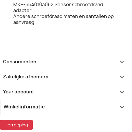
MKP-6640103062 Sensor schroefdraad
adapter
Andere schroefdraad maten en aantallen op
aanvraag
Consumenten

Zakelijke afnemers

Your account

Winkelinformatie
keyboard_arrow_down
Herroeping