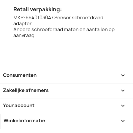
Retail verpakking:
MKP-6640103047 Sensor schroefdraad
adapter
Andere schroefdraad maten en aantallen op
aanvraag
Consumenten

Zakelijke afnemers

Your account

Winkelinformatie
keyboard_arrow_down